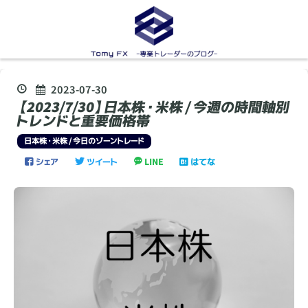
2023
-
07
-
30
【2023/7/30】日本株・米株 / 今週の時間軸別
トレンドと重要価格帯
日本株・米株 / 今日のゾーントレード
シェア
ツイート
LINE
はてな