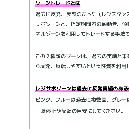
ゾーントレードとは
また障害児の親でもあります。
過去に反発、反転のあった（レジスタン
サポゾーンと、指定期間内の値動き、値
このような状況になった事で、「将来の
い方」、一般的に「働く」という事だけで
ネルゾーンを利用してトレードする手法
で活動しています。
この２種類のゾーンは、過去の実績と未
個別講座はサロンのような複数の方に同
ド」を軸に個別でその方にあったスタイ
ら反発、反転しやすいという性質を利用
できるのは5人程度が限界となっていま
レジサポゾーンは過去に反発実績のある
YouTube、Twitter、ブログでの
を目的としています。
ピンク、ブルーは過去に複数回、グレー
一時停止や反転の目安にしてください。
個別講座・初心者講座・ゾーンチャート