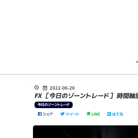
2022
-
06
-
20
FX ［今日のゾーントレード］ 時間
今日のゾーントレード
シェア
ツイート
LINE
はてな