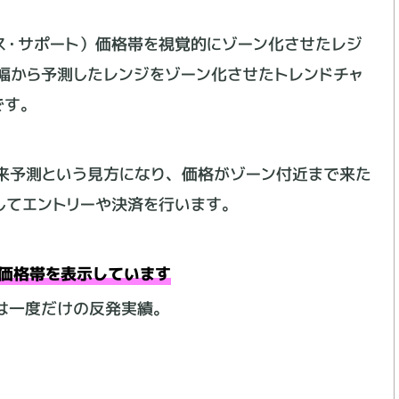
ス・サポート）価格帯を視覚的にゾーン化させたレジ
幅から予測したレンジをゾーン化させたトレンドチャ
収入に不安がある方」「安定した収入を得られていな
は難しい方にFXでのサポートができればという思い
です。
来予測という見方になり、価格がゾーン付近まで来た
じ内容をお話しするものではなく、「ゾーントレー
ルを身につける事を目標にしており、同時期にお受け
してエントリーや決済を行います。
す。
価格帯を表示しています
広告やリンクの掲載等は主に個別講座やキャンペーンの開催
は一度だけの反発実績。
等、ご質問はお気軽にお問い合わせくださいね。