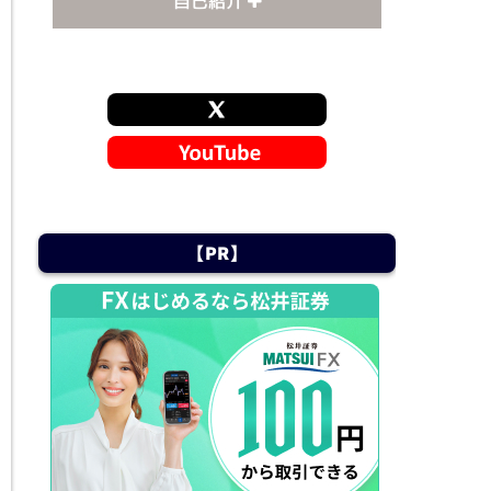
自己紹介
心臓の病気で一時心停止となり
社会復帰するも継続は難しく、生
活費を得る為にFX専業トレーダー
になりました。
このような状況になった事で、
「将来の収入に不安がある方」
【PR】
「安定した収入を得られていない
方」、一般的に「働く」という事だ
けでは難しい方にFXでのサポート
ができればという思いで活動して
います。
ご質問はお気軽にお問い合わせく
ださい。